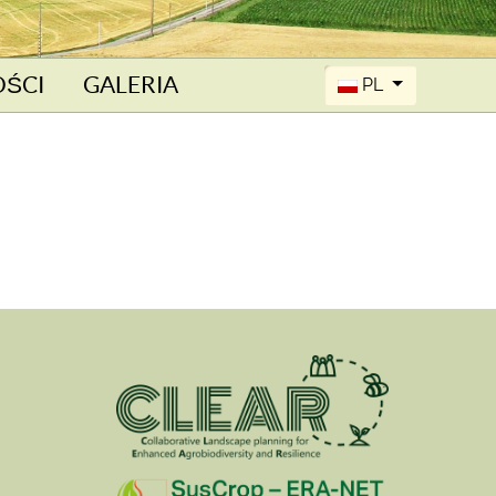
Wybierz swój język
OŚCI
GALERIA
PL